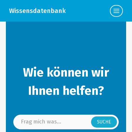
Wissensdatenbank
Klicke
hier,
um
die
Navigat
anzuzei
Wie können wir
Ihnen helfen?