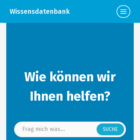
Wissensdatenbank
Klicke
hier,
um
die
Navigat
anzuzei
Wie können wir
Ihnen helfen?