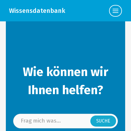
Wissensdatenbank
Klicke
hier,
um
die
Navigat
anzuzei
Wie können wir
Ihnen helfen?