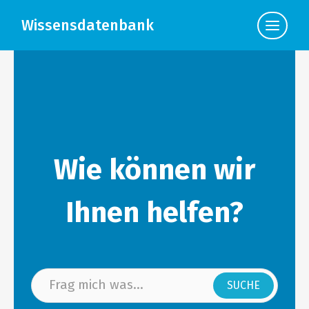
Wissensdatenbank
Klicke
hier,
um
die
Navigat
anzuzei
Wie können wir
Ihnen helfen?