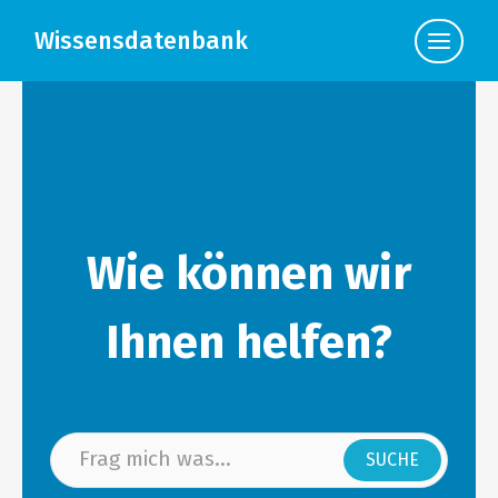
Wissensdatenbank
Klicke
hier,
um
die
Navigat
anzuzei
Wie können wir
Ihnen helfen?